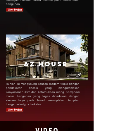
bangunan.
View Project
AZ HOUSE
Hunian ini mengusung konsep modern tropis dengan
pendekatan desain yang mengutamakan
kenyamanan iklim dan keterbukaan ruang. Komposisi
massa bangunan yang tegas dipadukan dengan
elemen kayu pada fasad, menciptakan tampilan
hangat sekaligus berkelas.
View Project
Video