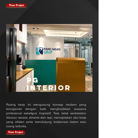
View Project
PG
INTERIOR
Ruang kerja ini mengusung konsep modern yang
terorganisir dengan baik, menghadirkan suasana
profesional sekaligus inspiratif. Tata letak workstation
disusun secara simetris dan rapi, menciptakan alur kerja
yang efisien serta mendukung kolaborasi dalam satu
ruang terbuka.
View Project