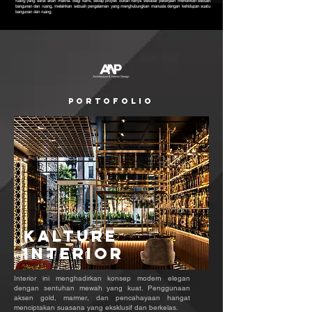
ruang yang sarat akan makna. Bagi kami, setiap proyek bukan hanya sekadar pekerjaan mendirikan sebuah
bangunan dan ruang, melainkan sebuah pengalaman yang menghubungkan manusia dengan kehidupan suatu
bangunan dan ruang.
PORTOFOLIO
Kalture
INTERIOR
Interior ini menghadirkan konsep modern elegan
dengan sentuhan mewah yang kuat. Penggunaan
aksen gold, marmer, dan pencahayaan hangat
menciptakan suasana yang eksklusif dan berkelas.