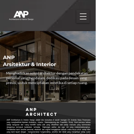
ANP
Arsitektur & Interior
Menghadirkan solusi arsitektur dengan pendekatan
personal yang mendalam, dedikasi pada desain yang
presisi, untuk menciptakan estetika di setiap ruang.
ANP
architect
ANP Architecture & Interior Design adalah biro konsultan di bawah naungan CV Arsindo Nexa Perencana
yang menghadirkan layanan Arsitektur, Interior, Masterplanning dan Feasibility Study. Kami percaya bahwa
setiap bangunan dan ruang memiliki cerita unik yang dihadirkan oleh setiap manusia yang berinteraksi
dengannya termasuk kedekatan terhadap lingkungan sekitar dan juga visi yang melatarbelakanginya.
Pendekatan kami bersifat personal, eksklusif dan original mengajarkan sebuah maha karya untuk setiap klien
yang kami layani dengan mengutamakan fungsionalitas, estetika dan detail yang menghidupi setiap sudut