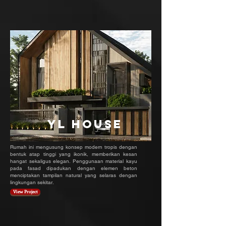
YL HOuse
Rumah ini mengusung konsep modern tropis dengan
bentuk atap tinggi yang ikonik, memberikan kesan
hangat sekaligus elegan. Penggunaan material kayu
pada fasad dipadukan dengan elemen beton
menciptakan tampilan natural yang selaras dengan
lingkungan sekitar.
View Project